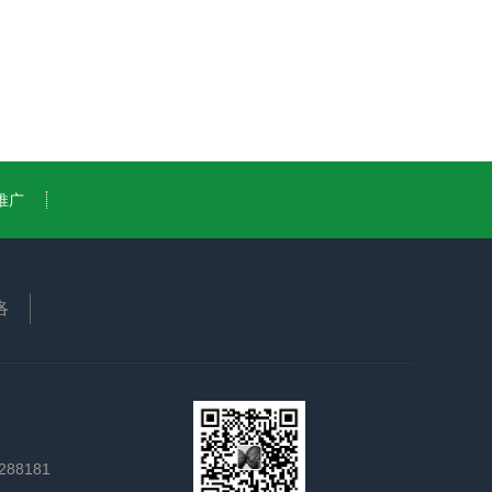
推广
洛
88181