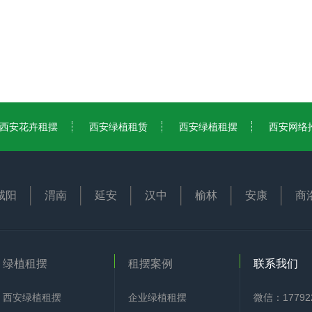
西安花卉租摆
西安绿植租赁
西安绿植租摆
西安网络
咸阳
渭南
延安
汉中
榆林
安康
商
绿植租摆
租摆案例
联系我们
西安绿植租摆
企业绿植租摆
微信：177922