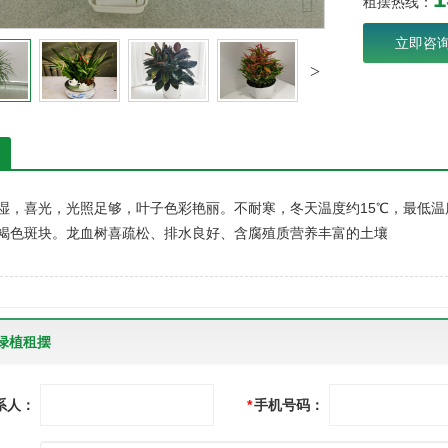
租摆热线：
立即咨
湿，喜光，光照足够，叶子色彩艳丽。不耐寒，冬天温度约15℃，最低温
褐色斑块。龙血树喜疏松、排水良好、含腐殖质营养丰富的土壤
绿植租摆
系人：
*
手机号码：