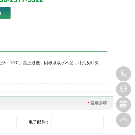
询
度5～10℃。温度过低，因根系吸水不足，叶尖及叶缘
1
2
3
*
表示必填
电子邮件：