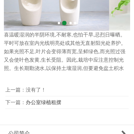
喜温暖湿润的半阴环境,不耐寒,也怕干旱,忌烈日曝晒。
平时可放在室内光线明亮处或其他无直射阳光处养护。
如果光照不足,叶片会变得薄而宽,呈鲜绿色,而光照过强
又会使叶色发黄,生长受阻。因此,栽培中应注意控制光
照。生长期勤浇水,以保持土壤湿润,但要避免盆土积水
上一篇：没有了！
下一篇：
办公室绿植租摆
公司简介